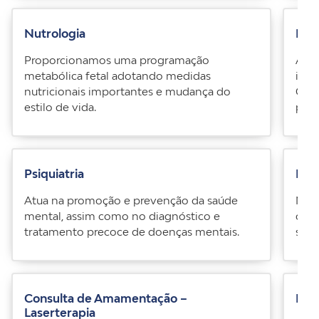
Nutrologia
Psic
Proporcionamos uma programação
A sa
metabólica fetal adotando medidas
impo
nutricionais importantes e mudança do
Cont
estilo de vida.
para
Psiquiatria
Nutr
Atua na promoção e prevenção da saúde
Noss
mental, assim como no diagnóstico e
cria
tratamento precoce de doenças mentais.
saúd
Consulta de Amamentação –
Der
Laserterapia