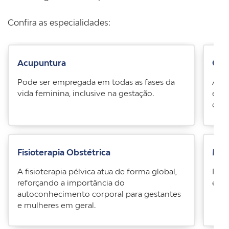
Confira as especialidades:
Acupuntura
Con
Pode ser empregada em todas as fases da
Aten
vida feminina, inclusive na gestação.
enfe
dific
Fisioterapia Obstétrica
Med
A fisioterapia pélvica atua de forma global,
Prat
reforçando a importância do
emoc
autoconhecimento corporal para gestantes
e mulheres em geral.