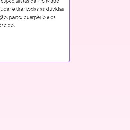
 especialistas da Pro Matre
ajudar e tirar todas as dúvidas
ão, parto, puerpério e os
scido.