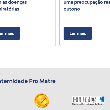
 as doenças
uma preocupação rea
piratórias
outono
er mais
Ler mais
aternidade Pro Matre