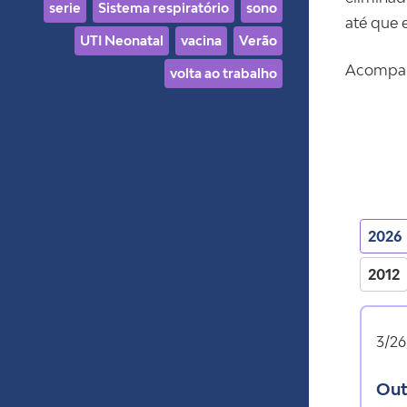
serie
Sistema respiratório
sono
até que 
UTI Neonatal
vacina
Verão
Acompanh
volta ao trabalho
2026
2012
3/26
outono chegou: cuidado