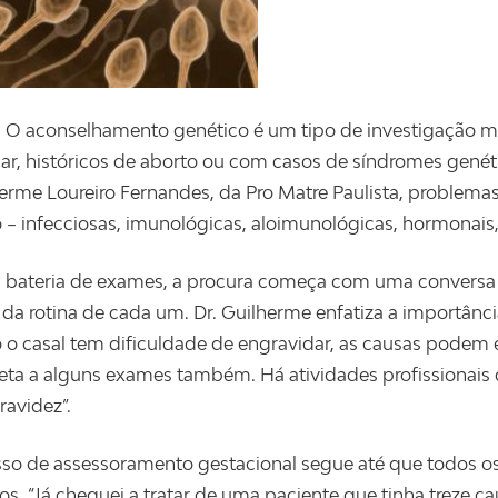
 O aconselhamento genético é um tipo de investigação m
ar, históricos de aborto ou com casos de síndromes gené
herme Loureiro Fernandes, da Pro Matre Paulista, problema
 – infecciosas, imunológicas, aloimunológicas, hormonais,
 bateria de exames, a procura começa com uma conversa co
 da rotina de cada um. Dr. Guilherme enfatiza a importân
o casal tem dificuldade de engravidar, as causas podem e
ta a alguns exames também. Há atividades profissionais 
ravidez”.
so de assessoramento gestacional segue até que todos os
os. “Já cheguei a tratar de uma paciente que tinha treze ca