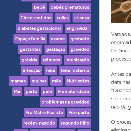
bebê
bebês prematuros
Cinco sentidos
colica
criança
diabetes gestacional
engravidar
Verdade.
Espaço Família
exame
gestante
engravid
gestantes
gestação
gravidez
Dr. Guil
processo
grávida
gêmeos
imunização
infecção
leite
leite materno
Antes da
mamae
mulher
mãe
Nutrientes
detalhes
“Quando 
Pai
parto
pele
Prematuridade
se subme
problemas na gravidez
não da g
Pro Matre Paulista
Pós-parto
O proces
recém-nascido
segundo filho
eliminad