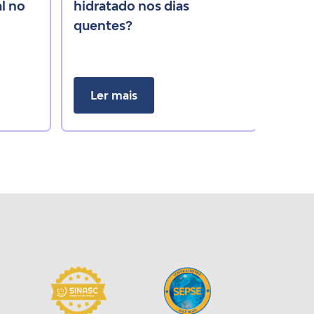
l no
hidratado nos dias
quentes?
Ler mais