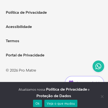
Política de Privacidade
Acessibilidade
Termos
Portal de Privacidade
© 2026 Pro Matre
Acesso rápido
Política de Privacidade
e
Atualizamos nossa
Bar
Proteção de Dados
.
Dr. Eduardo Cordioli.
Ok
Veja o que mudou
CRM: 90.587