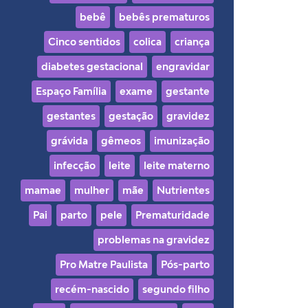
bebê
bebês prematuros
Cinco sentidos
colica
criança
diabetes gestacional
engravidar
Espaço Família
exame
gestante
gestantes
gestação
gravidez
grávida
gêmeos
imunização
infecção
leite
leite materno
mamae
mulher
mãe
Nutrientes
Pai
parto
pele
Prematuridade
problemas na gravidez
Pro Matre Paulista
Pós-parto
recém-nascido
segundo filho