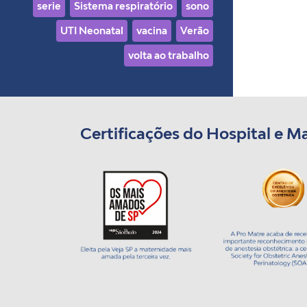
serie
Sistema respiratório
sono
UTI Neonatal
vacina
Verão
volta ao trabalho
Certificações do Hospital e M