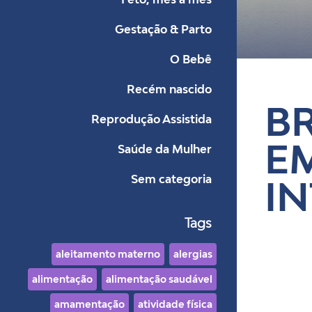
Gestação & Parto
Bl
O Bebê
Recém nascido
B
Reprodução Assistida
E
Saúde da Mulher
Sem categoria
I
Tags
aleitamento materno
alergias
alimentação
alimentação saudável
amamentação
atividade física