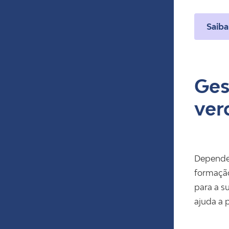
Saiba
Ges
ver
Depende.
formação
para a s
ajuda a 