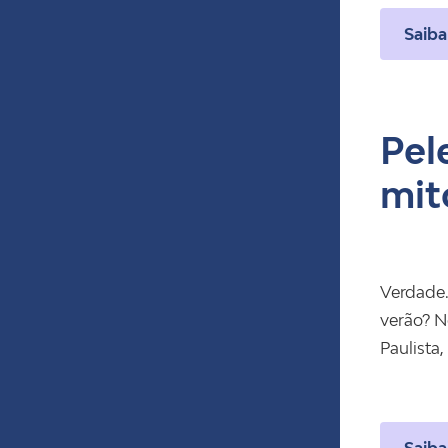
Saiba
Pel
mit
Verdade.
verão? No
Paulista