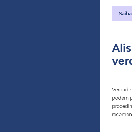
Saiba
Ali
ver
Verdade.
podem pr
procedim
recomen