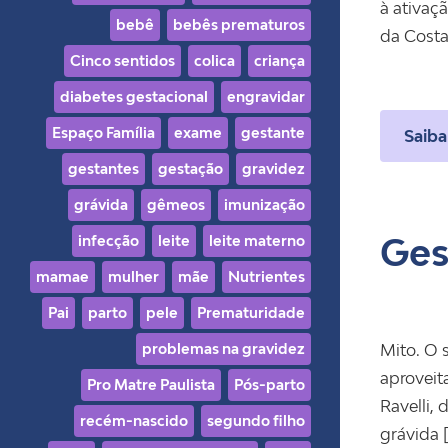
à ativaç
bebê
bebês prematuros
da Costa,
Cinco sentidos
colica
criança
diabetes gestacional
engravidar
Espaço Família
exame
gestante
Saiba
gestantes
gestação
gravidez
grávida
gêmeos
imunização
Ges
infecção
leite
leite materno
mamae
mulher
mãe
Nutrientes
Pai
parto
pele
Prematuridade
problemas na gravidez
Mito. O 
aproveit
Pro Matre Paulista
Pós-parto
Ravelli,
recém-nascido
segundo filho
grávida 