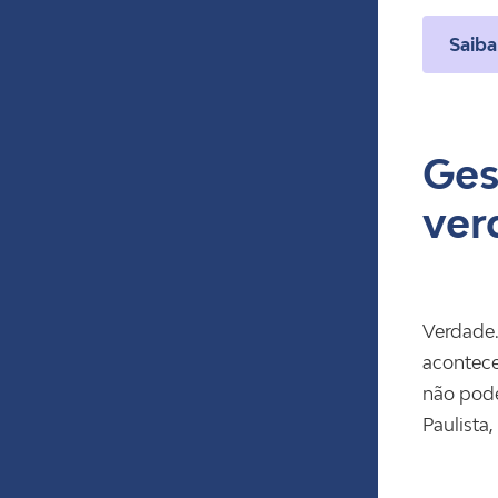
Saiba
Ges
ver
Verdade.
acontece
não pode
Paulista,