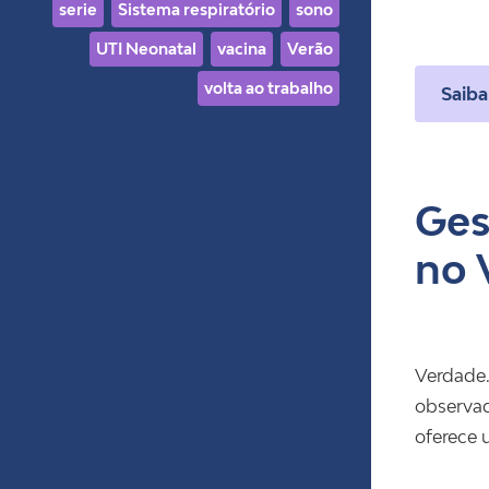
serie
Sistema respiratório
sono
UTI Neonatal
vacina
Verão
volta ao trabalho
Saiba
Ges
no 
Verdade.
observad
oferece 