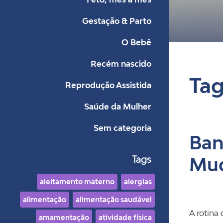
Gestação & Parto
Bl
O Bebê
Recém nascido
Ta
Reprodução Assistida
Saúde da Mulher
Sem categoria
Ban
Tags
Mu
aleitamento materno
alergias
alimentação
alimentação saudável
A rotina
amamentação
atividade física