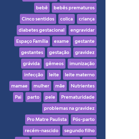
bebê
bebês prematuros
Cinco sentidos
colica
criança
diabetes gestacional
engravidar
Espaço Família
exame
gestante
gestantes
gestação
gravidez
grávida
gêmeos
imunização
infecção
leite
leite materno
mamae
mulher
mãe
Nutrientes
Pai
parto
pele
Prematuridade
problemas na gravidez
Pro Matre Paulista
Pós-parto
recém-nascido
segundo filho