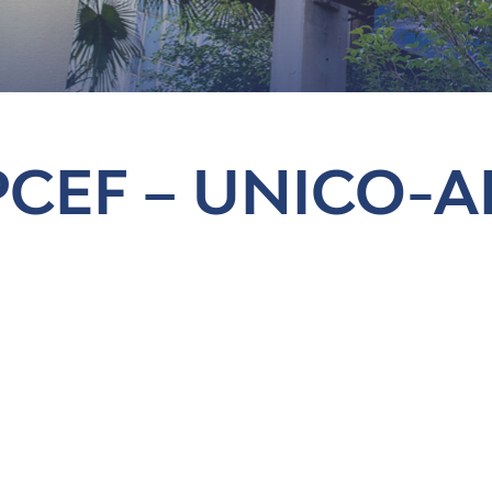
og
PCEF – UNICO-A