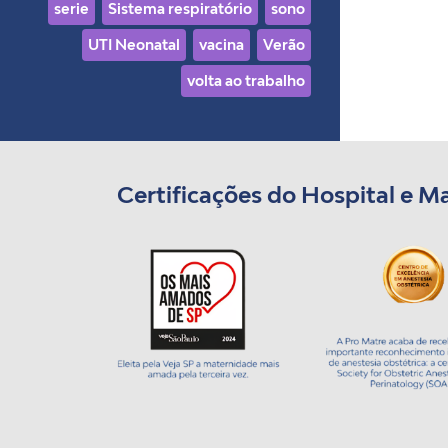
serie
Sistema respiratório
sono
UTI Neonatal
vacina
Verão
volta ao trabalho
Certificações do Hospital e M