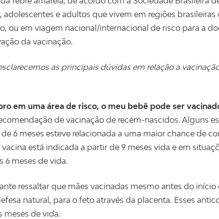
 da febre amarela, de acordo com a Sociedade Brasileira de
, adolescentes e adultos que vivem em regiões brasileira
o, ou em viagem nacional/internacional de risco para a d
ação da vacinação.
esclarecemos as principais dúvidas em relação a vacinação
ro em uma área de risco, o meu bebê pode ser vacinado
recomendação de vacinação de recém-nascidos. Alguns e
de 6 meses esteve relacionada a uma maior chance de com
A vacina está indicada a partir de 9 meses vida e em situa
os 6 meses de vida.
ante ressaltar que mães vacinadas mesmo antes do início
defesa natural, para o feto através da placenta. Esses ant
s meses de vida.