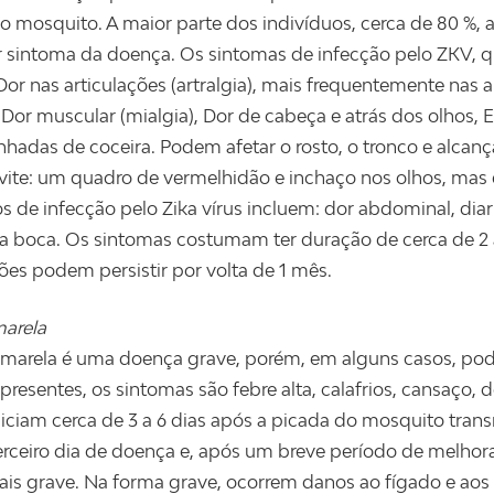
o mosquito. A maior parte dos indivíduos, cerca de 80 %,
 sintoma da doença. Os sintomas de infecção pelo ZKV, qua
 Dor nas articulações (artralgia), mais frequentemente nas
 Dor muscular (mialgia), Dor de cabeça e atrás dos olhos,
adas de coceira. Podem afetar o rosto, o tronco e alcan
vite: um quadro de vermelhidão e inchaço nos olhos, mas
os de infecção pelo Zika vírus incluem: dor abdominal, diar
na boca. Os sintomas costumam ter duração de cerca de 2 a
ções podem persistir por volta de 1 mês.
arela
amarela é uma doença grave, porém, em alguns casos, po
resentes, os sintomas são febre alta, calafrios, cansaço,
niciam cerca de 3 a 6 dias após a picada do mosquito tra
erceiro dia de doença e, após um breve período de melhor
is grave. Na forma grave, ocorrem danos ao fígado e aos r