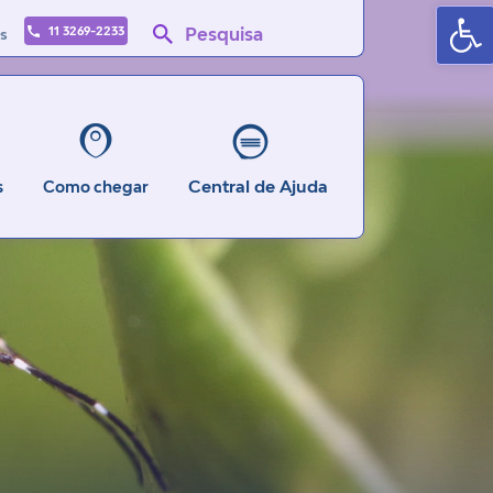
Ba
Pesquisa
11 3269-2233
s
Central de Ajuda
s
Como chegar