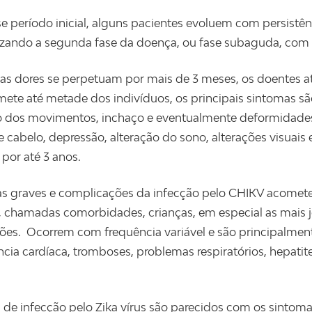
e período inicial, alguns pacientes evoluem com persistênc
izando a segunda fase da doença, ou fase subaguda, com 
s dores se perpetuam por mais de 3 meses, os doentes at
ete até metade dos indivíduos, os principais sintomas são
o dos movimentos, inchaço e eventualmente deformidades
 cabelo, depressão, alteração do sono, alterações visuais 
 por até 3 anos.
as graves e complicações da infecção pelo CHIKV acome
 chamadas comorbidades, crianças, em especial as mais j
es. Ocorrem com frequência variável e são principalmente
ncia cardíaca, tromboses, problemas respiratórios, hepatite
s de infecção pelo Zika vírus são parecidos com os sintom