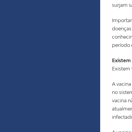
surjam 
Importan
doenças 
conhecim
período 
Existem 
Existem 
A vacina
no siste
vacina n
atualmen
infectad