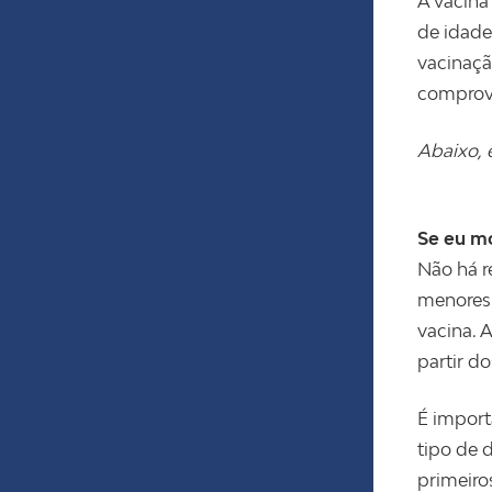
A vacina
de idade
vacinaçã
comprov
Abaixo, 
Se eu mo
Não há 
menores 
vacina. 
partir d
É import
tipo de 
primeiro