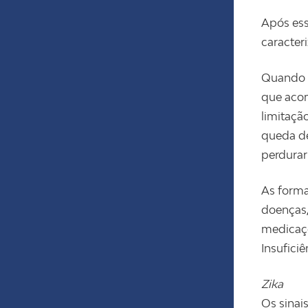
Após ess
caracter
Quando a
que acom
limitaçã
queda de
perdurar
As form
doenças,
medicaçõ
Insuficiê
Zika
Os sinai