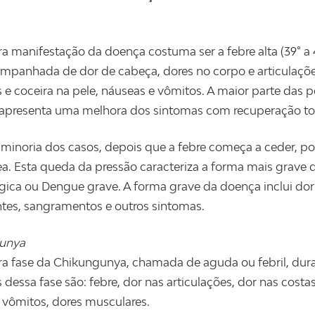
ra manifestação da doença costuma ser a febre alta (39° a 
ompanhada de dor de cabeça, dores no corpo e articulações
e coceira na pele, náuseas e vômitos. A maior parte das pe
apresenta uma melhora dos sintomas com recuperação total
inoria dos casos, depois que a febre começa a ceder, po
a. Esta queda da pressão caracteriza a forma mais gra
ica ou Dengue grave. A forma grave da doença inclui dor
ntes, sangramentos e outros sintomas.
unya
ra fase da Chikungunya, chamada de aguda ou febril, dura
 dessa fase são: febre, dor nas articulações, dor nas costa
 vômitos, dores musculares.