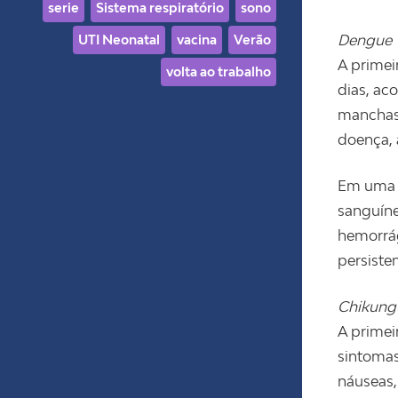
serie
Sistema respiratório
sono
Dengue
UTI Neonatal
vacina
Verão
A primei
volta ao trabalho
dias, ac
manchas 
doença, 
Em uma m
sanguíne
hemorrág
persiste
Chikung
A primei
sintomas
náuseas,