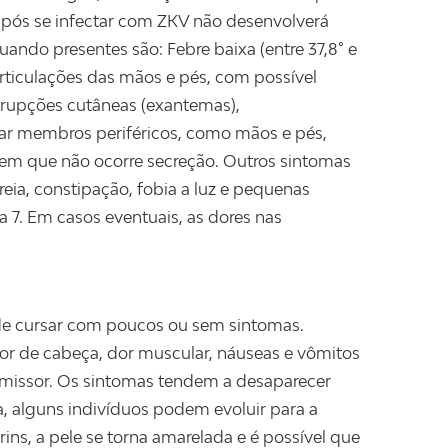
 após se infectar com ZKV não desenvolverá
ndo presentes são: Febre baixa (entre 37,8° e
 articulações das mãos e pés, com possível
 Erupções cutâneas (exantemas),
çar membros periféricos, como mãos e pés,
 em que não ocorre secreção. Outros sintomas
reia, constipação, fobia a luz e pequenas
 7. Em casos eventuais, as dores nas
de cursar com poucos ou sem sintomas.
 dor de cabeça, dor muscular, náuseas e vômitos
nsmissor. Os sintomas tendem a desaparecer
a, alguns indivíduos podem evoluir para a
ins, a pele se torna amarelada e é possível que