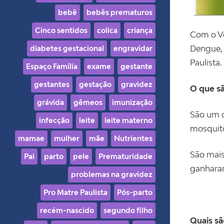
bebê
bebês prematuros
Cinco sentidos
colica
criança
Com o Ve
Dengue, 
diabetes gestacional
engravidar
Paulista.
Espaço Família
exame
gestante
gestantes
gestação
gravidez
O que sã
grávida
gêmeos
imunização
São um c
infecção
leite
leite materno
mosquito
mamae
mulher
mãe
Nutrientes
São mais
Pai
parto
pele
Prematuridade
ganharam
problemas na gravidez
Pro Matre Paulista
Pós-parto
recém-nascido
segundo filho
Quais sã