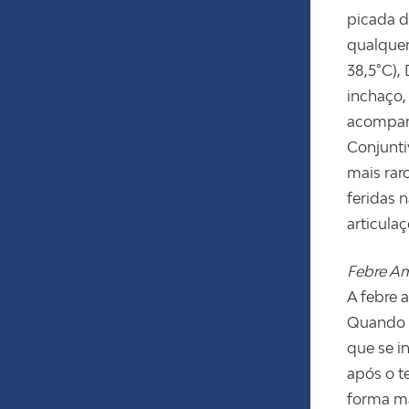
picada d
qualquer
38,5°C),
inchaço,
acompanh
Conjunti
mais rar
feridas 
articula
Febre Am
A febre 
Quando p
que se i
após o t
forma ma