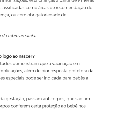
 Imunizações, está crianças a partir de 9 meses
s classificadas como áreas de recomendação de
oença, ou com obrigatoriedade de
 da febre amarela:
 logo ao nascer?
studos demonstram que a vacinação em
plicações, além de pior resposta protetora da
ções especiais pode ser indicada para bebês a
 da gestação, passam anticorpos, que são um
icorpos conferem certa proteção ao bebê nos