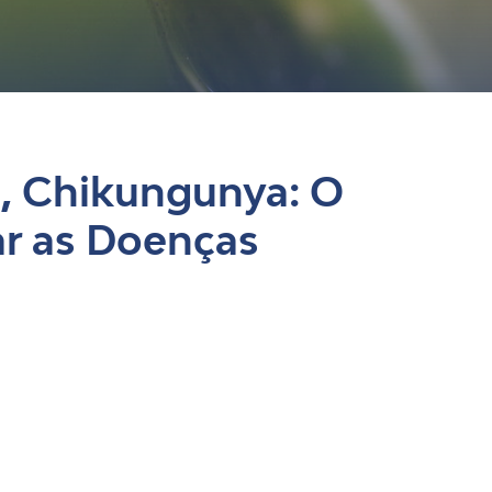
a, Chikungunya: O
ar as Doenças