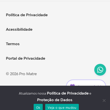
Política de Privacidade
Acessibilidade
Termos
Portal de Privacidade
© 2026 Pro Matre
Acesso rápido
Política de Privacidade
e
Atualizamos nossa
Bar
Proteção de Dados
.
Dr. Eduardo Cordioli.
Ok
Veja o que mudou
CRM: 90.587